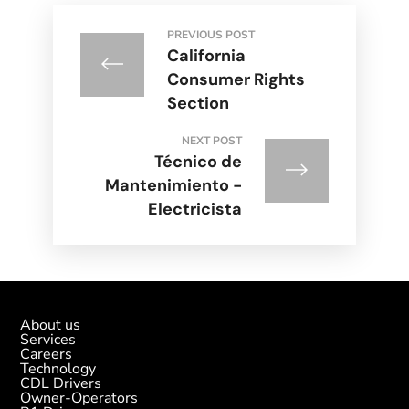
PREVIOUS POST
California
Consumer Rights
Section
NEXT POST
Técnico de
Mantenimiento -
Electricista
About us
Services
Careers
Technology
CDL Drivers
Owner-Operators